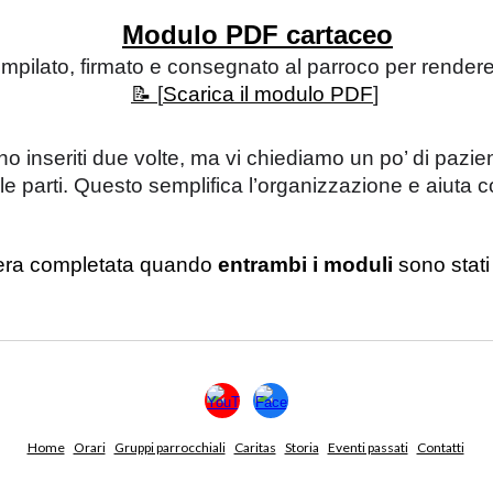
Modulo PDF cartaceo
mpilato, firmato e consegnato al parroco per rendere v
📝
[
Scarica il modulo PDF
]
o inseriti due volte, ma vi chiediamo un po’ di pazi
le parti. Questo semplifica l’organizzazione e aiuta 
idera completata quando
entrambi i moduli
sono stati
Home
Orari
Gruppi parrocchiali
Caritas
Storia
Eventi passati
Contatti