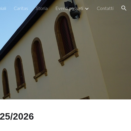
iali
Caritas
Storia
Eventi passati
Contatti
ion
5/2026