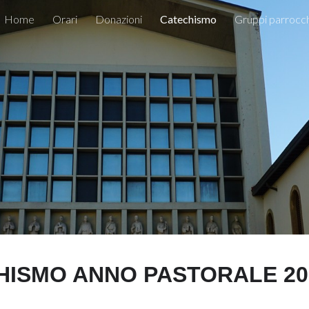
Home
Orari
Donazioni
Catechismo
Gruppi parrocch
ip to main content
Skip to navigat
HISMO ANNO PASTORALE 202